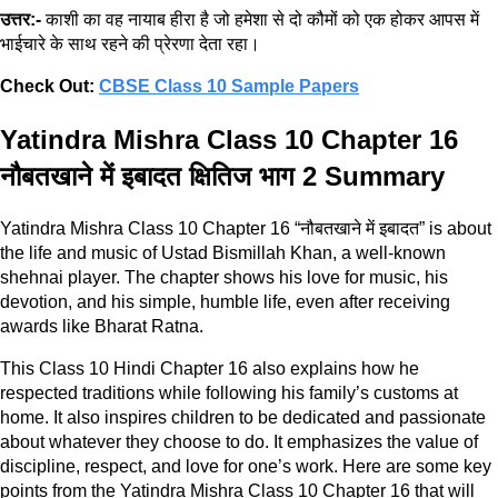
उत्तर:-
काशी का वह नायाब हीरा है जो हमेशा से दो कौमों को एक होकर आपस में
भाईचारे के साथ रहने की प्रेरणा देता रहा।
Check Out:
CBSE Class 10 Sample Papers
Yatindra Mishra Class 10 Chapter 16
नौबतखाने में इबादत क्षितिज भाग 2 Summary
Yatindra Mishra Class 10 Chapter 16 “नौबतखाने में इबादत” is about
the life and music of Ustad Bismillah Khan, a well-known
shehnai player. The chapter shows his love for music, his
devotion, and his simple, humble life, even after receiving
awards like Bharat Ratna.
This Class 10 Hindi Chapter 16 also explains how he
respected traditions while following his family’s customs at
home. It also inspires children to be dedicated and passionate
about whatever they choose to do. It emphasizes the value of
discipline, respect, and love for one’s work. Here are some key
points from the Yatindra Mishra Class 10 Chapter 16 that will