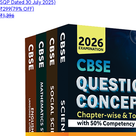
SQP Dated 30 July 2025)
₹299
(79% OFF)
₹1,396