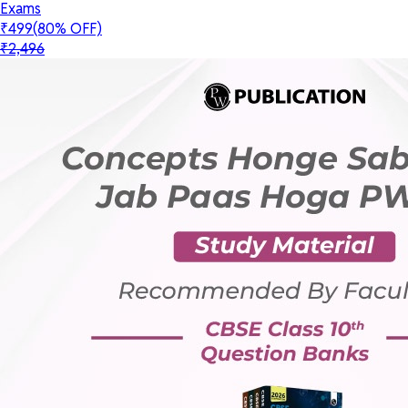
Exams
₹499
(80% OFF)
₹2,496