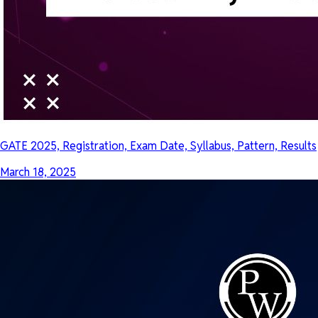
GATE 2025, Registration, Exam Date, Syllabus, Pattern, Results
March 18, 2025