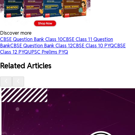
Discover more
CBSE Question Bank Class 10
CBSE Class 11 Question
Bank
CBSE Question Bank Class 12
CBSE Class 10 PYQ
CBSE
Class 12 PYQ
UPSC Prelims PYQ
Related Articles